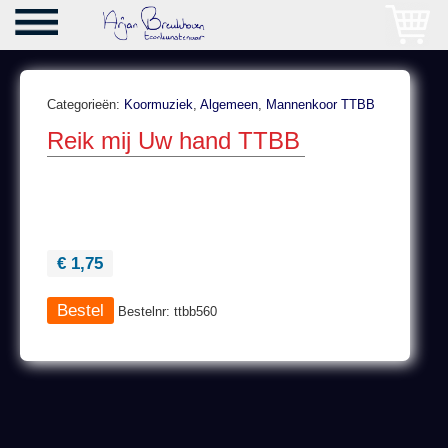
Categorieën:
Koormuziek
,
Algemeen
,
Mannenkoor TTBB
Reik mij Uw hand TTBB
€ 1,75
Bestelnr: ttbb560