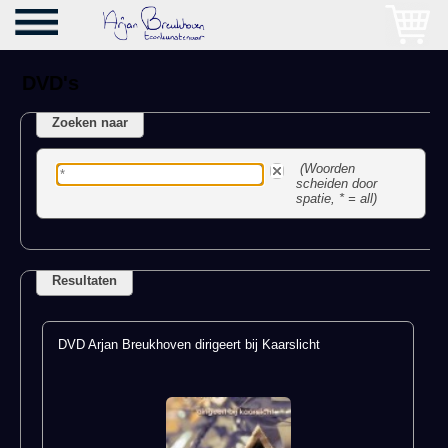
DVD's
Zoeken naar
(Woorden
scheiden door
spatie, * = all)
Resultaten
DVD Arjan Breukhoven dirigeert bij Kaarslicht