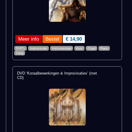
Meer info
€ 14,90
DVD's
Improvisatie
Instrumentaal
Koor
Orgel
Piano
Zang
DVD ‘Koraalbewerkingen & Improvisaties’ (met
CD)