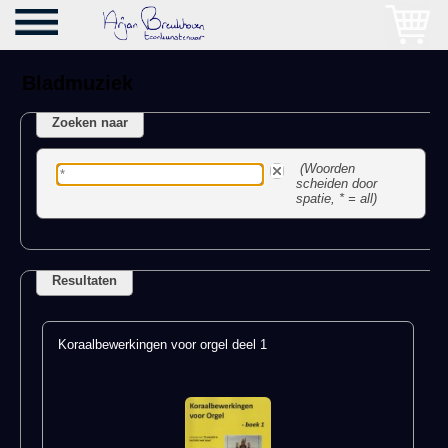
Bladmuziek
Zoeken naar
(Woorden
scheiden door
spatie, * = all)
Resultaten
Koraalbewerkingen voor orgel deel 1