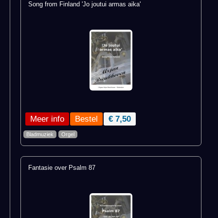
Song from Finland 'Jo joutui armas aika'
Meer info
€ 7,50
Bladmuziek
Orgel
Fantasie over Psalm 87