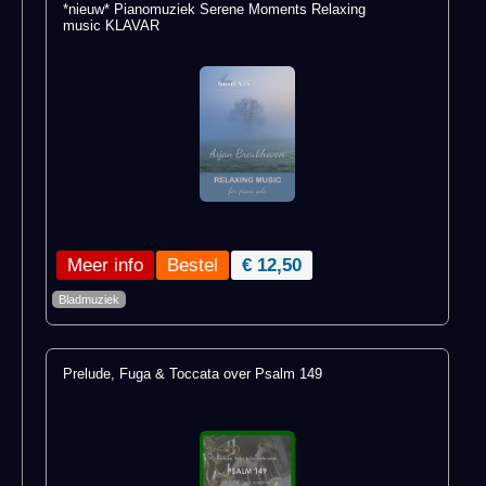
*nieuw* Pianomuziek Serene Moments Relaxing
music KLAVAR
Meer info
€ 12,50
Bladmuziek
Prelude, Fuga & Toccata over Psalm 149