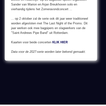
Sander van Marion en Arjan Breukhoven solo en
vierhandig tijdens het Zomeravondconcert ...
... op 2 oktober zal de serie ook dit jaar weer traditioneel
worden afgesloten met The Last Night of the Proms. Dit
jaar werken ook mee bagpipers en slagwerkers van de
"Saint Andrews Pipe Band" uit Rotterdam.
Kaarten voor beide concerten
KLIK HIER
Data voor de 2027-serie worden later bekend gemaakt.