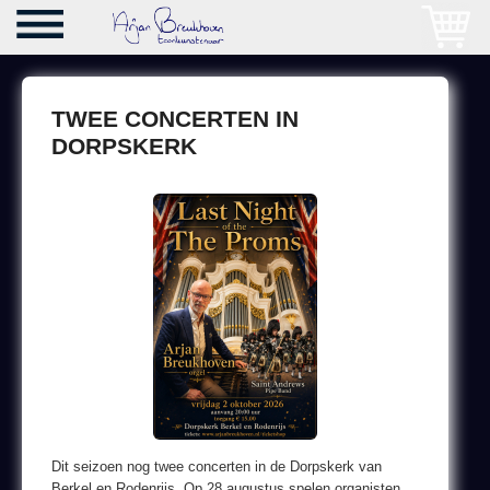
TWEE CONCERTEN IN
DORPSKERK
Dit seizoen nog twee concerten in de Dorpskerk van
Berkel en Rodenrijs. Op 28 augustus spelen organisten