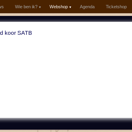
ws
Wie ben ik?
Webshop
Agenda
Ticketshop
d koor SATB