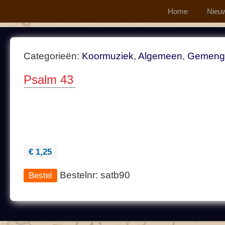
Home
Nieu
Categorieën:
Koormuziek
,
Algemeen
,
Gemeng
Psalm 43
€ 1,25
Bestelnr: satb90