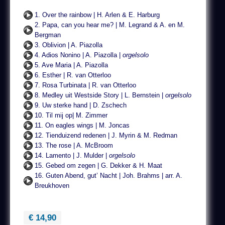
1. Over the rainbow | H. Arlen & E. Harburg
2. Papa, can you hear me? | M. Legrand & A. en M.
Bergman
3. Oblivion | A. Piazolla
4. Adios Nonino | A. Piazolla |
orgelsolo
5. Ave Maria | A. Piazolla
6. Esther | R. van Otterloo
7. Rosa Turbinata | R. van Otterloo
8. Medley uit Westside Story | L. Bernstein |
orgelsolo
9. Uw sterke hand | D. Zschech
10. Til mij op| M. Zimmer
11. On eagles wings | M. Joncas
12. Tienduizend redenen | J. Myrin & M. Redman
13. The rose | A. McBroom
14. Lamento | J. Mulder |
orgelsolo
15. Gebed om zegen | G. Dekker & H. Maat
16. Guten Abend, gut’ Nacht | Joh. Brahms | arr. A.
Breukhoven
€ 14,90