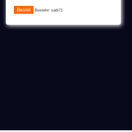
Bestelnr: satb71