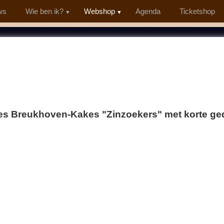
ws
Wie ben ik?
Webshop
Agenda
Ticketshop
es Breukhoven-Kakes "Zinzoekers" met korte ged