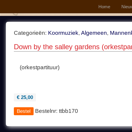
Home
Nieu
Categorieën:
Koormuziek
,
Algemeen
,
Mannen
Down by the salley gardens (orkestpa
(orkestpartituur)
€ 25,00
Bestelnr: ttbb170