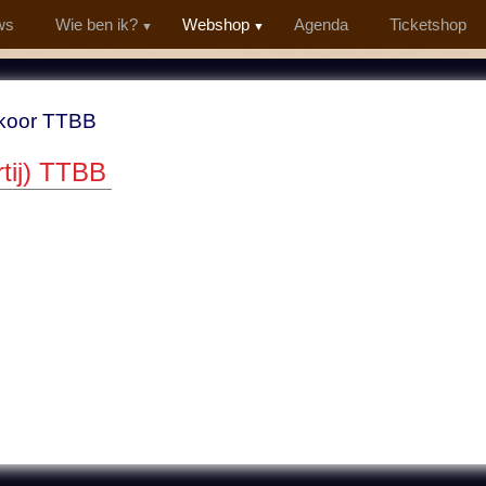
ws
Wie ben ik?
Webshop
Agenda
Ticketshop
koor TTBB
rtij) TTBB