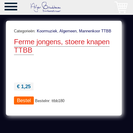
Categorieën:
Koormuziek
,
Algemeen
,
Mannenkoor TTBB
Ferme jongens, stoere knapen
TTBB
€ 1,25
Bestelnr: ttbb180