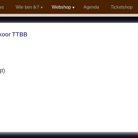
ws
Wie ben ik?
Webshop
Agenda
Ticketshop
koor TTBB
t)