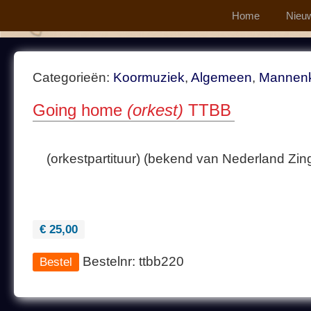
Home
Nieu
Categorieën:
Koormuziek
,
Algemeen
,
Mannen
Going home
(orkest)
TTBB
(orkestpartituur) (bekend van Nederland Zing
€ 25,00
Bestelnr: ttbb220