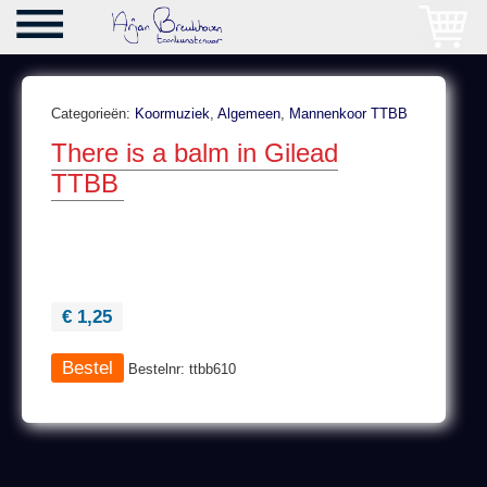
Categorieën:
Koormuziek
,
Algemeen
,
Mannenkoor TTBB
There is a balm in Gilead
TTBB
€ 1,25
Bestelnr: ttbb610