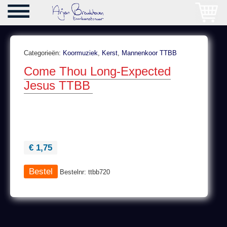
Categorieën:
Koormuziek
,
Kerst
,
Mannenkoor TTBB
Come Thou Long-Expected
Jesus TTBB
€ 1,75
Bestelnr: ttbb720