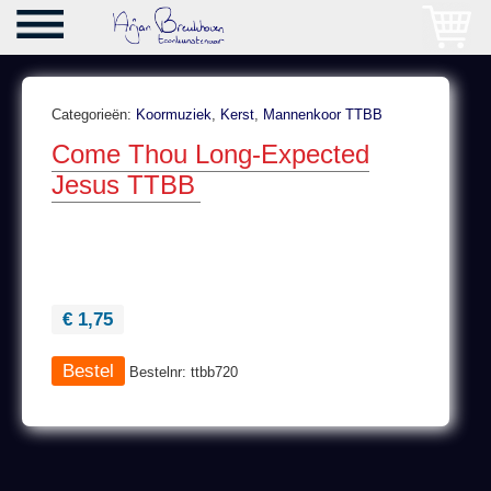
Categorieën:
Koormuziek
,
Kerst
,
Mannenkoor TTBB
Come Thou Long-Expected
Jesus TTBB
€ 1,75
Bestelnr: ttbb720