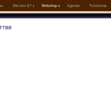
ws
Wie ben ik?
Webshop
Agenda
Ticketshop
 TTBB