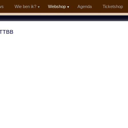
ws
Wie ben ik?
Webshop
Agenda
Ticketshop
 TTBB