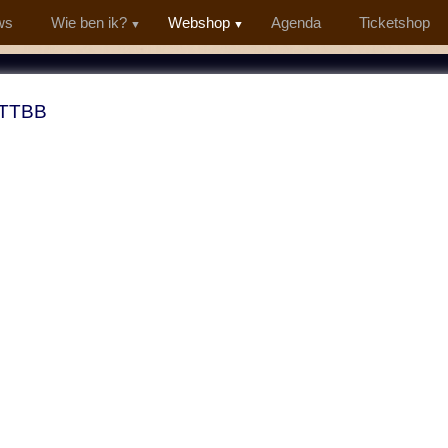
ws
Wie ben ik?
Webshop
Agenda
Ticketshop
 TTBB