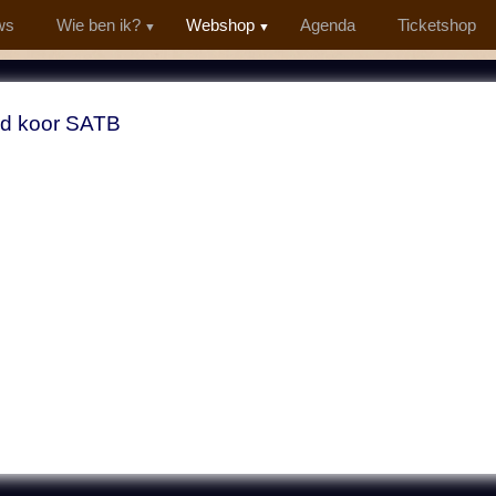
ws
Wie ben ik?
Webshop
Agenda
Ticketshop
d koor SATB