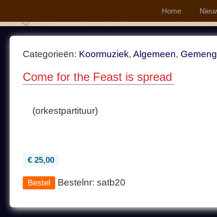
Home
Nieu
Categorieën:
Koormuziek
,
Algemeen
,
Gemeng
Come for the Feast is spread
(orkestpartituur)
€ 25,00
Bestelnr: satb20