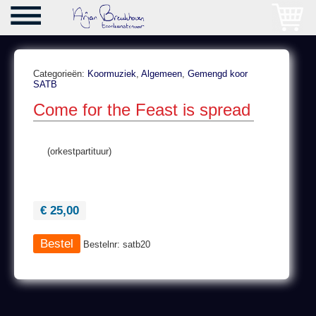
Categorieën:
Koormuziek
,
Algemeen
,
Gemengd koor
SATB
Come for the Feast is spread
(orkestpartituur)
€ 25,00
Bestelnr: satb20