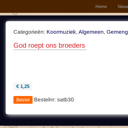
Home
Nieu
Categorieën:
Koormuziek
,
Algemeen
,
Gemeng
God roept ons broeders
€ 1,25
Bestelnr: satb30