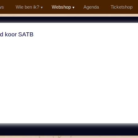
ws
Wie ben ik?
Webshop
Agenda
Ticketshop
d koor SATB