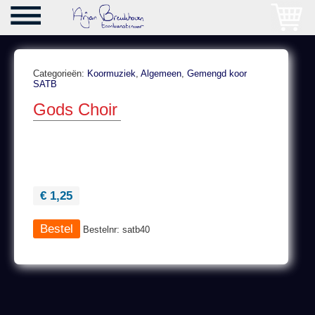
Categorieën:
Koormuziek
,
Algemeen
,
Gemengd koor
SATB
Gods Choir
€ 1,25
Bestelnr: satb40