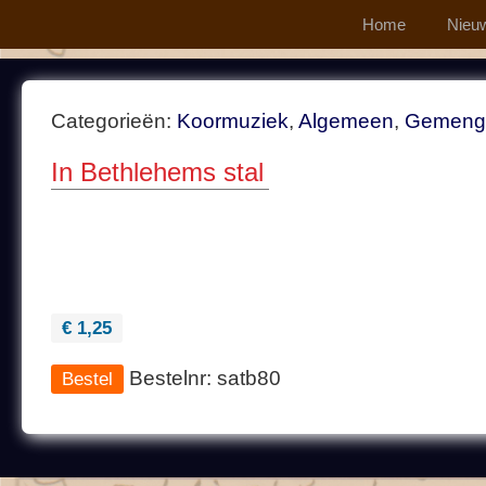
Home
Nieu
Categorieën:
Koormuziek
,
Algemeen
,
Gemeng
In Bethlehems stal
€ 1,25
Bestelnr: satb80