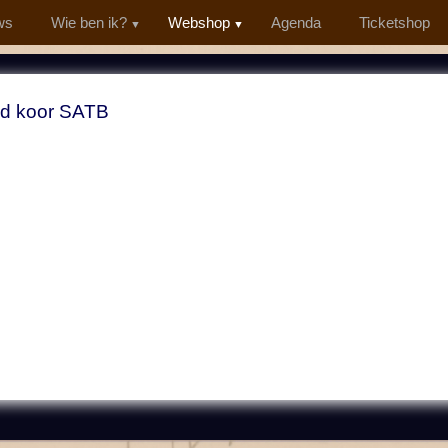
ws
Wie ben ik?
Webshop
Agenda
Ticketshop
d koor SATB