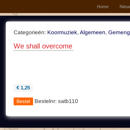
Home
Nieu
Categorieën:
Koormuziek
,
Algemeen
,
Gemeng
We shall overcome
€ 1,25
Bestelnr: satb110