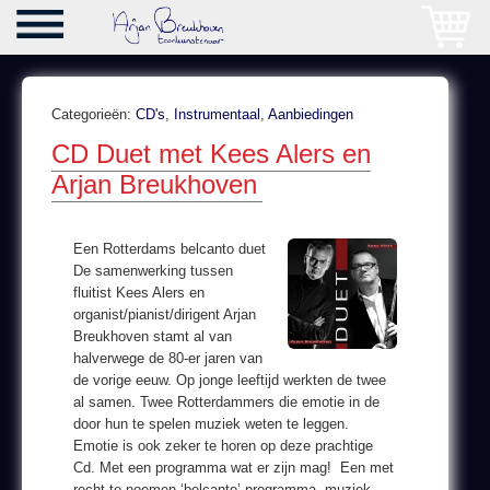
Categorieën:
CD's
,
Instrumentaal
,
Aanbiedingen
CD Duet met Kees Alers en
Arjan Breukhoven
Een Rotterdams belcanto duet
De samenwerking tussen
fluitist Kees Alers en
organist/pianist/dirigent Arjan
Breukhoven stamt al van
halverwege de 80-er jaren van
de vorige eeuw. Op jonge leeftijd werkten de twee
al samen. Twee Rotterdammers die emotie in de
door hun te spelen muziek weten te leggen.
Emotie is ook zeker te horen op deze prachtige
Cd. Met een programma wat er zijn mag! Een met
recht te noemen ‘belcanto’ programma, muziek