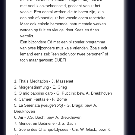
met veel klankschoonheid, gedacht vanuit het
vocale. Een aantal werken die te horen zijn, zijn
dan ook afkomstig uit het vocale opera repertoire.
Maar ook enkele beroemde instrumentale werken
worden op fluit en vleugel door Kees en Arjan
vertolkt.
Een bijzondere Cd met een bijzonder programma
van twee bijzondere muzikale vrienden. Zoals ooit
iemand eens zei: “een solo voor twee personen” of
toch maar gewoon: DUET!
1. Thaïs Meditation - J. Massenet
2. Morgenstimmung - E. Grieg
3. O mio babbino caro - G. Puccini; bew. A. Breukhoven
4. Carmen Fantasie - F. Borne
5. La Serenata
(vleugelsolo)
- G. Braga; bew. A.
Breukhoven
6. Air - J.S. Bach; bew. A. Breukhoven
7. Menuet en Badinerie - J.S. Bach
8. Scène des Champs-Elyseés - Chr. W. Glück; bew. K.