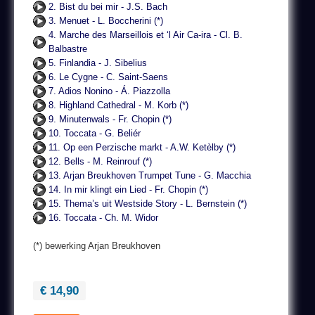
2. Bist du bei mir - J.S. Bach
3. Menuet - L. Boccherini (*)
4. Marche des Marseillois et ‘l Air Ca-ira - Cl. B.
Balbastre
5. Finlandia - J. Sibelius
6. Le Cygne - C. Saint-Saens
7. Adios Nonino - Á. Piazzolla
8. Highland Cathedral - M. Korb (*)
9. Minutenwals - Fr. Chopin (*)
10. Toccata - G. Beliér
11. Op een Perzische markt - A.W. Ketèlby (*)
12. Bells - M. Reinrouf (*)
13. Arjan Breukhoven Trumpet Tune - G. Macchia
14. In mir klingt ein Lied - Fr. Chopin (*)
15. Thema’s uit Westside Story - L. Bernstein (*)
16. Toccata - Ch. M. Widor
(*) bewerking Arjan Breukhoven
€ 14,90