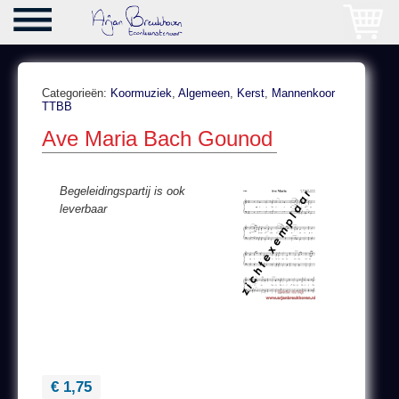
Categorieën:
Koormuziek
,
Algemeen
,
Kerst
,
Mannenkoor
TTBB
Ave Maria Bach Gounod
Begeleidingspartij is ook
leverbaar
€ 1,75