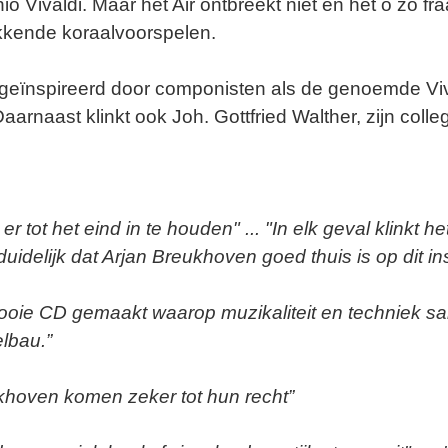
io Vivaldi. Maar het Air ontbreekt niet en het o zo f
ekkende koraalvoorspelen.
id geïnspireerd door componisten als de genoemde V
rnaast klinkt ook Joh. Gottfried Walther, zijn colle
tot het eind in te houden" ... "In elk geval klinkt he
 duidelijk dat Arjan Breukhoven goed thuis is op dit 
oie CD gemaakt waarop muzikaliteit en techniek sa
lbau.”
khoven komen zeker tot hun recht”