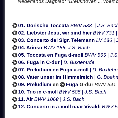
Nederlands Dagblad: "Breukhoven ... voert d
01. Dorische Toccata
BWV 538
|
J.S. Bac
02. Liebster Jesu, wir sind hier
BWV 731
03. Concerto del Sigr. Telemann
LV 136
|
04. Arioso
BWV 156
|
J.S. Bach
05. Toccata en Fuga d-moll
BWV 565
|
J.S
06. Fuga in C-dur
|
D. Buxtehude
07. Preludium en Fuga a-moll
|
D. Buxteh
08. Vater unser im Himmelreich
|
G. Boeh
09. Preludium
en
Fuga
G-dur
BWV 541
10. Trio in c-moll
BWV 585
|
J.S. Bach
11. Air
BWV 1068
|
J.S. Bach
12. Concerto in a-moll naar Vivaldi
BWV 5