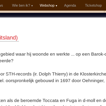
ws
Wie ben ik?
Webshop
Agenda
Ticketshop
tsland)
gebied waar hij woonde en werkte ... op een Barok-
reerde?
STH-records (ir. Dolph Thierry) in de Klosterkirche
gel. oorspronkelijk gebouwd in 1697 door Oehninger,
n als de beroemde Toccata en Fuga in d-moll en de