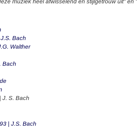
eze muziek heel afwisselend en stijlgetrouw uit" en
h
|
J.S. Bach
J.G. Walther
. Bach
ude
m
|
J. S. Bach
93
|
J.S. Bach