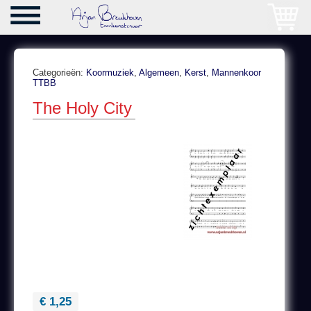
Categorieën:
Koormuziek
,
Algemeen
,
Kerst
,
Mannenkoor
TTBB
The Holy City
€ 1,25