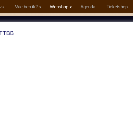
ws
Wie ben ik?
Webshop
Agenda
Ticketshop
 TTBB