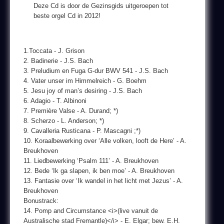
Deze Cd is door de Gezinsgids uitgeroepen tot
beste orgel Cd in 2012!
1.Toccata - J. Grison
2. Badinerie - J.S. Bach
3. Preludium en Fuga G-dur BWV 541 - J.S. Bach
4. Vater unser im Himmelreich - G. Boehm
5. Jesu joy of man’s desiring - J.S. Bach
6. Adagio - T. Albinoni
7. Première Valse - A. Durand; *)
8. Scherzo - L. Anderson; *)
9. Cavalleria Rusticana - P. Mascagni ;*)
10. Koraalbewerking over ‘Alle volken, looft de Here’ - A.
Breukhoven
11. Liedbewerking ‘Psalm 111’ - A. Breukhoven
12. Bede ‘Ik ga slapen, ik ben moe’ - A. Breukhoven
13. Fantasie over ‘Ik wandel in het licht met Jezus’ - A.
Breukhoven
Bonustrack:
14. Pomp and Circumstance <i>(live vanuit de
Australische stad Fremantle)</i> - E. Elgar; bew. E.H.