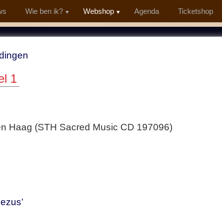
ws
Wie ben ik?
Webshop
Agenda
Ticketshop
dingen
el 1
Den Haag (STH Sacred Music CD 197096)
Jezus’