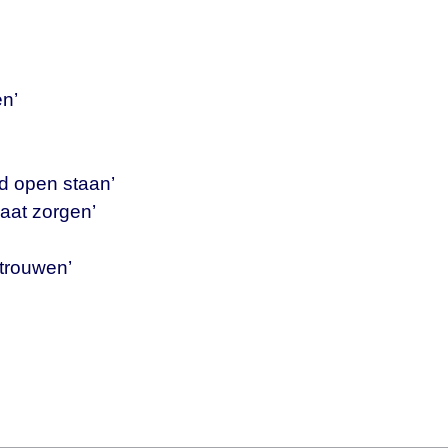
en’
jd open staan’
aat zorgen’
ertrouwen’