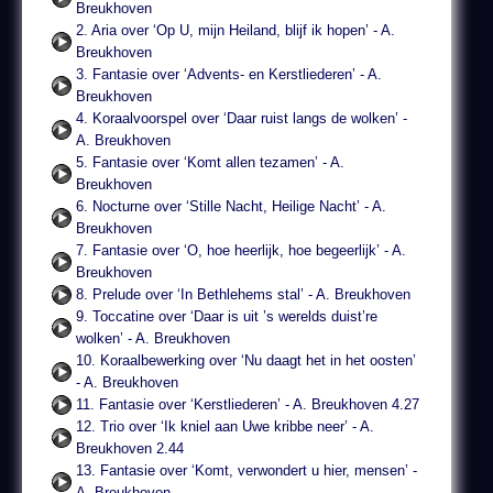
Breukhoven
2. Aria over ‘Op U, mijn Heiland, blijf ik hopen’ - A.
Breukhoven
3. Fantasie over ‘Advents- en Kerstliederen’ - A.
Breukhoven
4. Koraalvoorspel over ‘Daar ruist langs de wolken’ -
A. Breukhoven
5. Fantasie over ‘Komt allen tezamen’ - A.
Breukhoven
6. Nocturne over ‘Stille Nacht, Heilige Nacht’ - A.
Breukhoven
7. Fantasie over ‘O, hoe heerlijk, hoe begeerlijk’ - A.
Breukhoven
8. Prelude over ‘In Bethlehems stal’ - A. Breukhoven
9. Toccatine over ‘Daar is uit ’s werelds duist’re
wolken’ - A. Breukhoven
10. Koraalbewerking over ‘Nu daagt het in het oosten’
- A. Breukhoven
11. Fantasie over ‘Kerstliederen’ - A. Breukhoven 4.27
12. Trio over ‘Ik kniel aan Uwe kribbe neer’ - A.
Breukhoven 2.44
13. Fantasie over ‘Komt, verwondert u hier, mensen’ -
A. Breukhoven