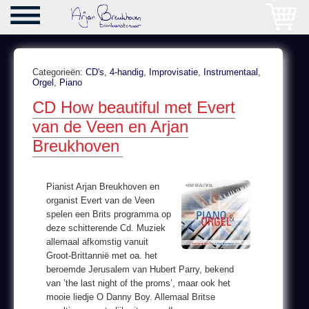
Categorieën:
CD's
,
4-handig
,
Improvisatie
,
Instrumentaal
,
Orgel
,
Piano
CD How beautiful met Evert
van de Veen en Arjan
Breukhoven
Pianist Arjan Breukhoven en
organist Evert van de Veen
spelen een Brits programma op
deze schitterende Cd. Muziek
allemaal afkomstig vanuit
Groot-Brittannië met oa. het
beroemde Jerusalem van Hubert Parry, bekend
van ’the last night of the proms’, maar ook het
mooie liedje O Danny Boy. Allemaal Britse