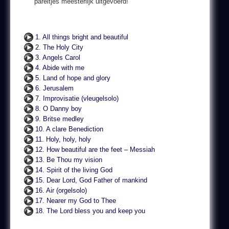
pareltjes meesterlijk uitgevoerd!
1. All things bright and beautiful
2. The Holy City
3. Angels Carol
4. Abide with me
5. Land of hope and glory
6. Jerusalem
7. Improvisatie (vleugelsolo)
8. O Danny boy
9. Britse medley
10. A clare Benediction
11. Holy, holy, holy
12. How beautiful are the feet – Messiah
13. Be Thou my vision
14. Spirit of the living God
15. Dear Lord, God Father of mankind
16. Air (orgelsolo)
17. Nearer my God to Thee
18. The Lord bless you and keep you