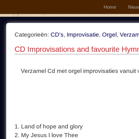
Home
Nieu
Categorieën:
CD's
,
Improvisatie
,
Orgel
,
Verzam
CD Improvisations and favourite Hym
Verzamel Cd met orgel improvisaties vanuit v
1. Land of hope and glory
2. My Jesus I love Thee