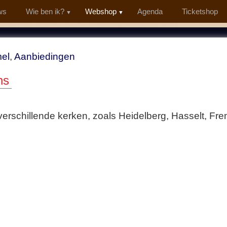
ws
Wie ben ik?
Webshop
Agenda
Ticketshop
el
,
Aanbiedingen
ns
erschillende kerken, zoals Heidelberg, Hasselt, Frem