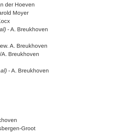
van der Hoeven
Harold Moyer
 Kocx
al)
- A. Breukhoven
y/bew. A. Breukhoven
x/A. Breukhoven
al)
- A. Breukhoven
eukhoven
ersbergen-Groot