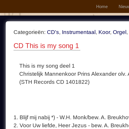
Home
Nieu
Categorieën:
CD's
,
Instrumentaal
,
Koor
,
Orgel
CD This is my song 1
This is my song deel 1
Christelijk Mannenkoor Prins Alexander olv. 
(STH Records CD 1401822)
1. Blijf mij nabij *) - W.H. Monk/bew. A. Breukh
2. Voor Uw liefde, Heer Jezus - bew. A. Breu