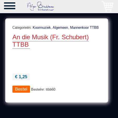
Categorieën:
Koormuziek
,
Algemeen
,
Mannenkoor TTBB
An die Musik (Fr. Schubert)
TTBB
€ 1,25
Bestelnr: ttbb60