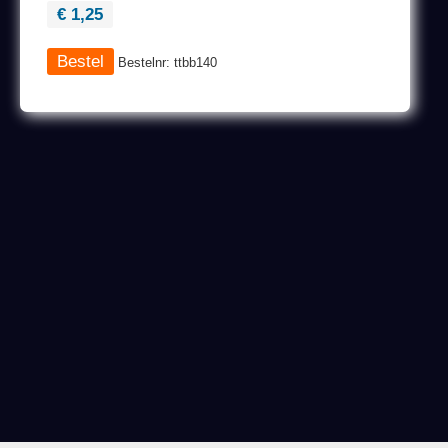
€ 1,25
Bestelnr: ttbb140