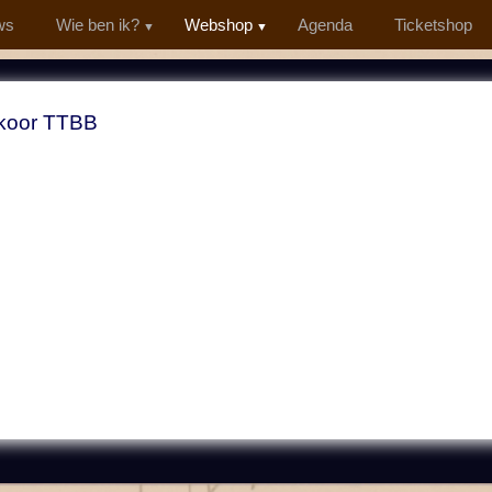
ws
Wie ben ik?
Webshop
Agenda
Ticketshop
koor TTBB