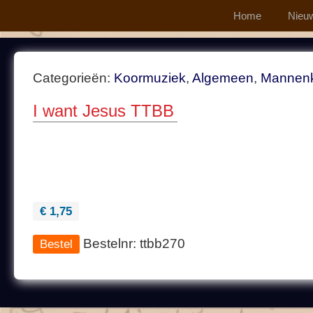
Home
Nieu
Categorieën:
Koormuziek
,
Algemeen
,
Mannen
I want Jesus TTBB
€ 1,75
Bestelnr: ttbb270