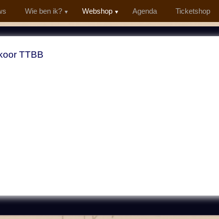
ws
Wie ben ik?
Webshop
Agenda
Ticketshop
koor TTBB