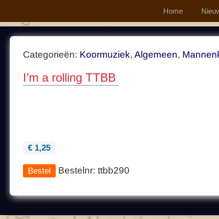
Home
Nieu
Categorieën:
Koormuziek
,
Algemeen
,
Mannen
I’m a rolling TTBB
€ 1,25
Bestelnr: ttbb290