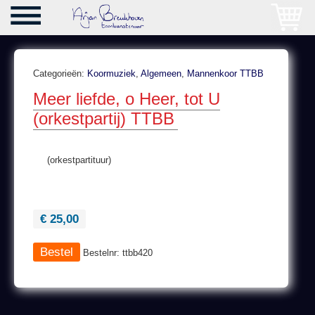
Categorieën:
Koormuziek
,
Algemeen
,
Mannenkoor TTBB
Meer liefde, o Heer, tot U
(orkestpartij) TTBB
(orkestpartituur)
€ 25,00
Bestelnr: ttbb420