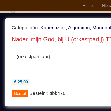
Home
Nieu
Categorieën:
Koormuziek
,
Algemeen
,
Mannen
Nader, mijn God, bij U (orkestpartij) 
(orkestpartituur)
€ 25,00
Bestelnr: ttbb470