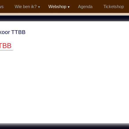
ws
Wie ben ik?
Webshop
Agenda
Ticketshop
koor TTBB
TTBB