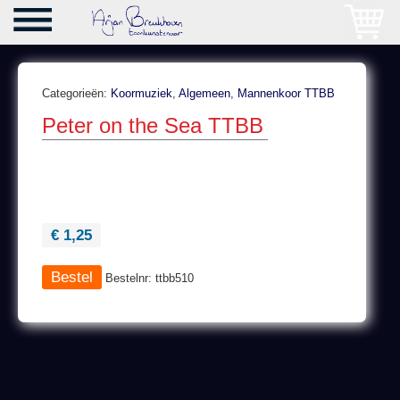
Categorieën:
Koormuziek
,
Algemeen
,
Mannenkoor TTBB
Peter on the Sea TTBB
€ 1,25
Bestelnr: ttbb510