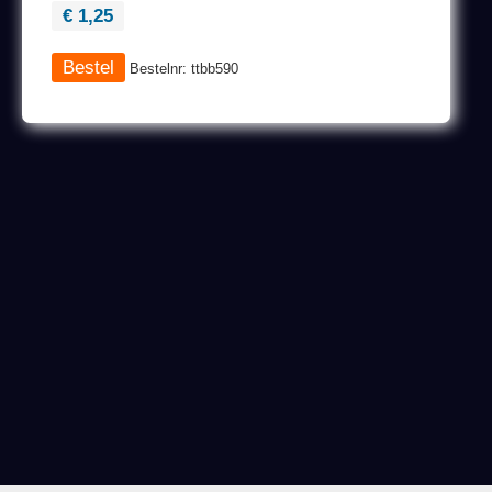
€ 1,25
Bestelnr: ttbb590