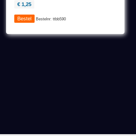
€ 1,25
Bestelnr: ttbb590