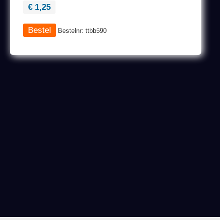
€ 1,25
Bestelnr: ttbb590