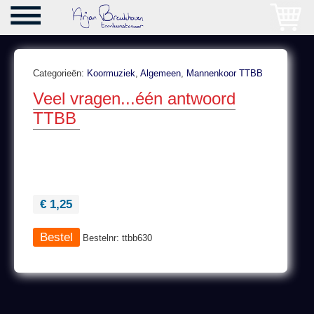
Categorieën:
Koormuziek
,
Algemeen
,
Mannenkoor TTBB
Veel vragen...één antwoord
TTBB
€ 1,25
Bestelnr: ttbb630