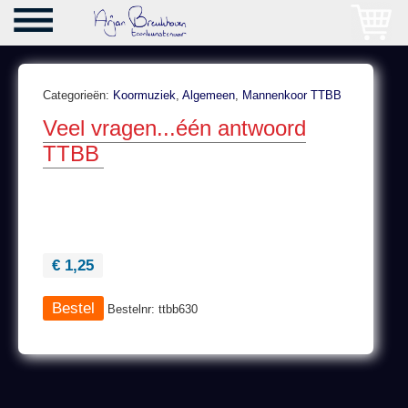
Categorieën:
Koormuziek
,
Algemeen
,
Mannenkoor TTBB
Veel vragen...één antwoord
TTBB
€ 1,25
Bestelnr: ttbb630