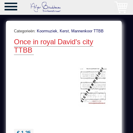
Categorieën:
Koormuziek
,
Kerst
,
Mannenkoor TTBB
Once in royal David’s city
TTBB
€ 1,25