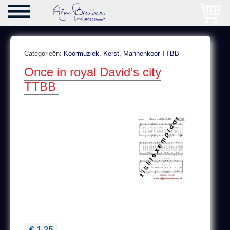
Categorieën:
Koormuziek
,
Kerst
,
Mannenkoor TTBB
Once in royal David’s city
TTBB
€ 1,25