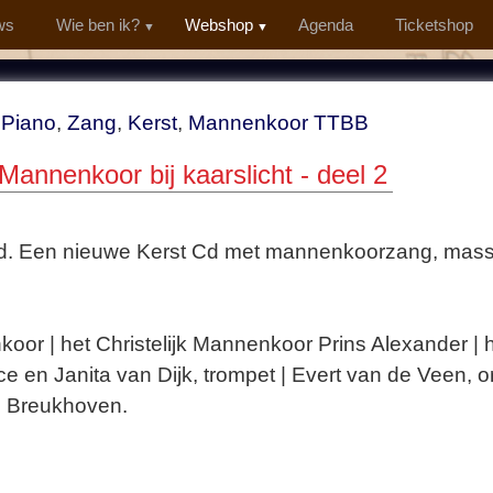
ws
Wie ben ik?
Webshop
Agenda
Ticketshop
,
Piano
,
Zang
,
Kerst
,
Mannenkoor TTBB
Mannenkoor bij kaarslicht - deel 2
 Cd. Een nieuwe Kerst Cd met mannenkoorzang, mas
koor | het Christelijk Mannenkoor Prins Alexander |
e en Janita van Dijk, trompet | Evert van de Veen, o
n Breukhoven.