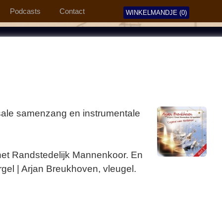
Podcasts
Contact
WINKELMANDJE (0)
sale samenzang en instrumentale
 het Randstedelijk Mannenkoor. En
rgel | Arjan Breukhoven, vleugel.